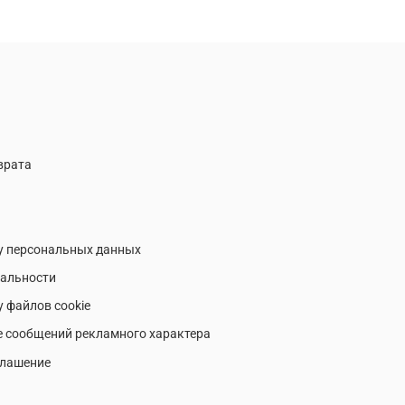
врата
у персональных данных
альности
у файлов cookie
е сообщений рекламного характера
глашение