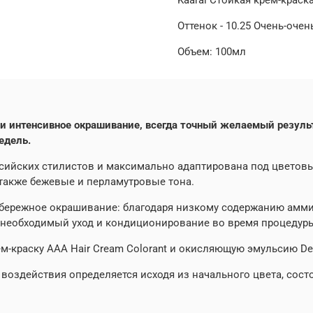
Оттенок - 10.25 Очень-оч
Объем: 100мл
ое и интенсивное окрашивание, всегда точный желаемый резу
едель.
сийских стилистов и максимально адаптирована под цветовы
 также бежевые и перламутровые тона.
о бережное окрашивание: благодаря низкому содержанию амми
т необходимый уход и кондиционирование во время процедуры
-краску ААА Hair Cream Colorant и окисляющую эмульсию Dev
воздействия определяется исходя из начального цвета, сос