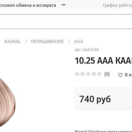
словия обмена и возврата
График работы
KAARAL
ОКРАШИВАНИЕ
ААА
арт.
AAA10.25
10.25 ААА КА
(0)
В и
740 руб
Kaaral Стойкая крем-краск