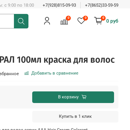
: с 9:00 по 18:00
+7(928)815-09-93
+7(8652)33-59-59
0
0
0
0 руб
АРАЛ 100мл краска для волос
Добавить в сравнение
збранное
В корзину
Купить в 1 клик
а для волос серии ААА Hair Cream Colorant