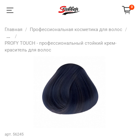
0
Главная
Профессиональная косметика для волос
...
PROFY TOUCH - профессиональный стойкий крем-
краситель для волос
арт.
56245