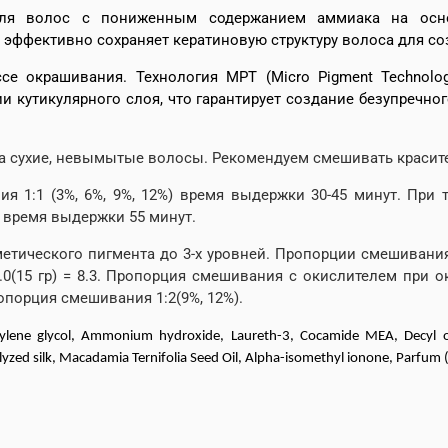
для волос с пониженным содержанием аммиака на осно
эффективно сохраняет кератиновую структуру волоса для со
се окрашивания. Технология
MPT
(Micro Pigment Technolo
кутикулярного слоя, что гарантирует создание безупречно
 на сухие, невымытые волосы. Рекомендуем смешивать красите
 1:1 (3%, 6%, 9%, 12%) время выдержки 30-45 минут. При т
), время выдержки 55 минут.
етического пигмента до 3-х уровней. Пропорции смешивания 1
0.0(15 гр) = 8.3. Пропорция смешивания с окислителем при
ропорция смешивания 1:2(9%, 12%).
pylene glycol, Ammonium hydroxide, Laureth-3, Cocamide MEA, Decyl ol
yzed silk, Macadamia Ternifolia Seed Oil, Alpha-isomethyl ionone, Parfum 