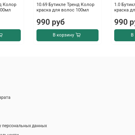
нд Колор
10.69 Бутикле Тренд Колор
1.0 Бути
100мл
краска для волос 100мл
краска д
990 руб
990 р
В корзину
В
врата
у персональных данных
альности