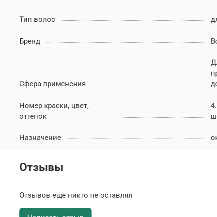
Тип волос
д
Бренд
B
Д
п
Сфера применения
д
Номер краски, цвет,
4
оттенок
ш
Назначение
о
Отзывы
Отзывов еще никто не оставлял