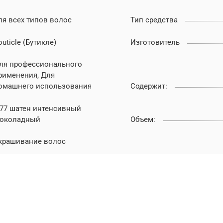
ля всех типов волос
Тип средства
outicle (Бутикле)
Изготовитель
ля профессионального
рименения, Для
омашнего использования
Содержит:
.77 шатен интенсивный
околадный
Объем:
крашивание волос