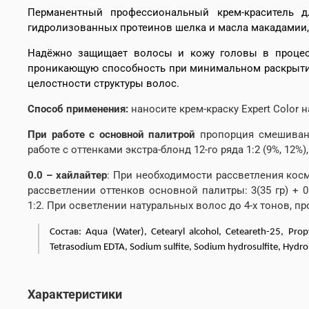
Перманентный профессиональный крем-краситель 
гидролизованных протеинов шелка и масла макадамии, 
Надёжно защищает волосы и кожу головы в процес
проникающую способность при минимальном раскрытии 
целостности структуры волос.
Способ применения:
наносите крем-краску Expert Color
При работе с основной палитрой
пропорция смешивания
работе с оттенками экстра-блонд 12-го ряда 1:2 (9%, 12%
0.0 – хайлайтер
: При необходимости рассветления косм
рассветлении оттенков основной палитры: 3(35 гр) + 
1:2. При осветлении натуральных волос до 4-х тонов, п
Cостав: Aqua (Water), Cetearyl alcohol, Ceteareth-25, Pro
Tetrasodium EDTA, Sodium sulfite, Sodium hydrosulfite, Hydrol
Характеристики