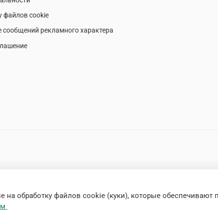
у файлов cookie
е сообщений рекламного характера
глашение
 на обработку файлов cookie (куки), которые обеспечивают 
ем
решения запрещено