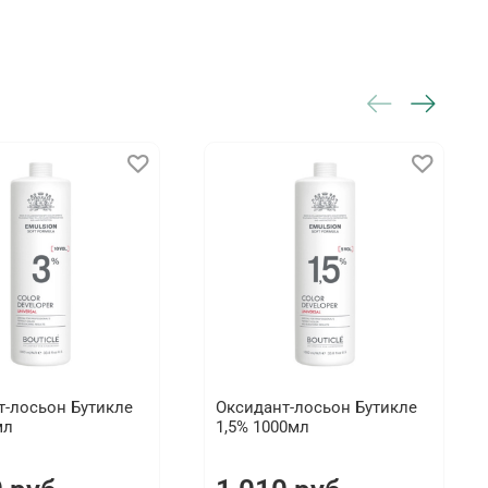
т-лосьон Бутикле
Оксидант-лосьон Бутикле
мл
1,5% 1000мл