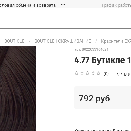
словия обмена и возврата
График работы
BOUTICLE
BOUTICLE | ОКРАШИВАНИЕ
Красители EX
арт.
8022033104021
4.77 Бутикле 
(0)
В и
792 руб
Краска для волос Бутикле