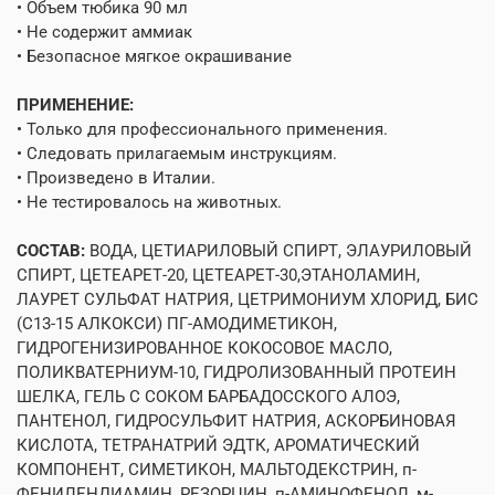
• Объем тюбика 90 мл
• Не содержит аммиак
• Безопасное мягкое окрашивание
ПРИМЕНЕНИЕ:
• Только для профессионального применения.
• Следовать прилагаемым инструкциям.
• Произведено в Италии.
• Не тестировалось на животных.
СОСТАВ:
ВОДА, ЦЕТИАРИЛОВЫЙ СПИРТ, ЭЛАУРИЛОВЫЙ
СПИРТ, ЦЕТЕАРЕТ-20, ЦЕТЕАРЕТ-30,ЭТАНОЛАМИН,
ЛАУРЕТ СУЛЬФАТ НАТРИЯ, ЦЕТРИМОНИУМ ХЛОРИД, БИС
(С13-15 АЛКОКСИ) ПГ-АМОДИМЕТИКОН,
ГИДРОГЕНИЗИРОВАННОЕ КОКОСОВОЕ МАСЛО,
ПОЛИКВАТЕРНИУМ-10, ГИДРОЛИЗОВАННЫЙ ПРОТЕИН
ШЕЛКА, ГЕЛЬ С СОКОМ БАРБАДОССКОГО АЛОЭ,
ПАНТЕНОЛ, ГИДРОСУЛЬФИТ НАТРИЯ, АСКОРБИНОВАЯ
КИСЛОТА, ТЕТРАНАТРИЙ ЭДТК, АРОМАТИЧЕСКИЙ
КОМПОНЕНТ, СИМЕТИКОН, МАЛЬТОДЕКСТРИН, п-
ФЕНИЛЕНДИАМИН, РЕЗОРЦИН, п-АМИНОФЕНОЛ, м-