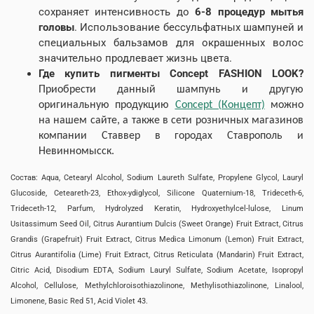
сохраняет интенсивность до
6-8 процедур мытья
головы
. Использование бессульфатных шампуней и
специальных бальзамов для окрашенных волос
значительно продлевает жизнь цвета.
Где купить пигменты Concept FASHION LOOK?
Приобрести данный шампунь и другую
оригинальную продукцию
Concept (Концепт)
можно
на нашем сайте, а также в сети розничных магазинов
компании Ставвер в городах Ставрополь и
Невинномысск.
Состав:
Aqua, Cetearyl Alcohol, Sodium Laureth Sulfate, Propylene Glycol, Lauryl
Glucoside, Ceteareth-23, Ethox-ydiglycol, Silicone Quaternium-18, Trideceth-6,
Trideceth-12, Parfum, Hydrolyzed Keratin, Hydroxyethylсel-lulose, Linum
Usitassimum Seed Oil, Сitrus Aurantium Dulcis (Sweet Orange) Fruit Extract, Citrus
Grandis (Grapefruit) Fruit Extract, Citrus Medica Limonum (Lemon) Fruit Еxtract,
Citrus Aurantifolia (Lime) Fruit Extract, Citrus Reticulata (Mandarin) Fruit Extract,
Citric Acid, Disodium EDTA, Sodium Lauryl Sulfate, Sodium Acetate, Isopropyl
Alcohol, Cellulose, Methylchloroisothiazolinone, Methylisothiazolinone, Linalool,
Limonene, Basic Red 51, Acid Violet 43.