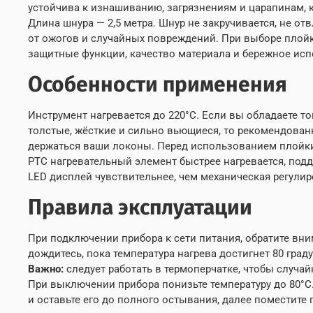
устойчива к изнашиванию, загрязнениям и царапинам, к
Длина шнура — 2,5 метра. Шнур не закручивается, не о
от ожогов и случайных повреждений. При выборе плойк
защитные функции, качество материала и бережное испо
Особенности применения
Инструмент нагревается до 220°C. Если вы обладаете т
толстые, жёсткие и сильно вьющиеся, то рекомендованн
держаться ваши локоны. Перед использованием плойк
PTC нагревательный элемент быстрее нагревается, под
LED дисплей чувствительнее, чем механическая регулир
Правила эксплуатации
При подключении прибора к сети питания, обратите вни
дождитесь, пока температура нагрева достигнет 80 гра
Важно:
следует работать в термоперчатке, чтобы случай
При выключении прибора понизьте температуру до 80°C.
и оставьте его до полного остывания, далее поместите 