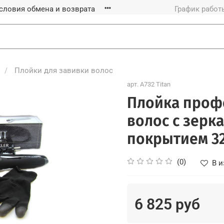
словия обмена и возврата
График работы
Плойки для завивки волос
арт.
A732 Titan
Плойка проф
волос с зерк
покрытием 3
(0)
В и
6 825 руб