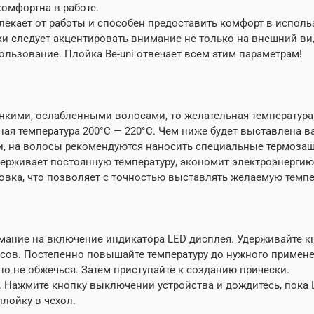
омфортна в работе.
твлекает от работы и способен предоставить комфорт в испол
и следует акцентировать внимание не только на внешний вид
льзование. Плойка Be-uni отвечает всем этим параметрам!
онкими, ослабленными волосами, то желательная температура
ая температура 200°C — 220°C. Чем ниже будет выставлена в
и, на волосы рекомендуются наносить специальные термоза
держивает постоянную температуру, экономит электроэнерги
овка, что позволяет с точностью выставлять желаемую темпе
мание на включение индикатора LED дисплея. Удерживайте кно
дусов. Постепенно повышайте температуру до нужного примене
но не обжечься. Затем приступайте к созданию прически.
 Нажмите кнопку выключении устройства и дождитесь, пока L
плойку в чехол.