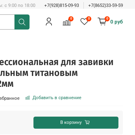
: с 9:00 по 18:00
+7(928)815-09-93
+7(8652)33-59-59
0
0
0
0 руб
ессиональная для завивки
альным титановым
2мм
Добавить в сравнение
збранное
В корзину