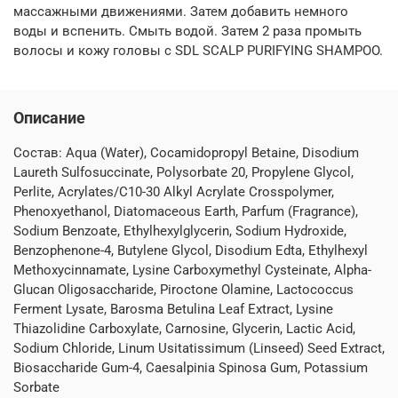
массажными движениями. Затем добавить немного
воды и вспенить. Смыть водой. Затем 2 раза промыть
волосы и кожу головы с SDL SCALP PURIFYING SHAMPOO.
Описание
Состав: Aqua (Water), Cocamidopropyl Betaine, Disodium
Laureth Sulfosuccinate, Polysorbate 20, Propylene Glycol,
Perlite, Acrylates/C10-30 Alkyl Acrylate Crosspolymer,
Phenoxyethanol, Diatomaceous Earth, Parfum (Fragrance),
Sodium Benzoate, Ethylhexylglycerin, Sodium Hydroxide,
Benzophenone-4, Butylene Glycol, Disodium Edta, Ethylhexyl
Methoxycinnamate, Lysine Carboxymethyl Cysteinate, Alpha-
Glucan Oligosaccharide, Piroctone Olamine, Lactococcus
Ferment Lysate, Barosma Betulina Leaf Extract, Lysine
Thiazolidine Carboxylate, Carnosine, Glycerin, Lactic Acid,
Sodium Chloride, Linum Usitatissimum (Linseed) Seed Extract,
Biosaccharide Gum-4, Caesalpinia Spinosa Gum, Potassium
Sorbate