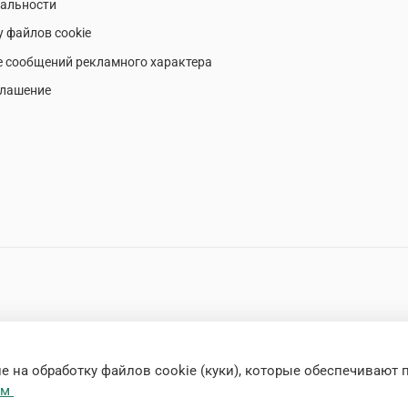
альности
у файлов cookie
е сообщений рекламного характера
глашение
 на обработку файлов cookie (куки), которые обеспечивают 
ем
решения запрещено