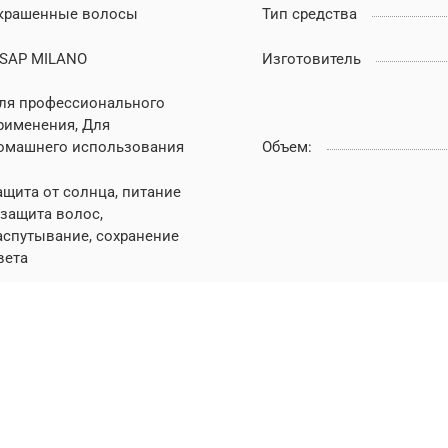
крашенные волосы
Тип средства
ISAP MILANO
Изготовитель
ля профессионального
рименения, Для
омашнего использования
Объем:
ащита от солнца, питание
 защита волос,
аспутывание, сохранение
вета