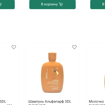
В корзину
В
SDL
Шампунь Альфапарф SDL
Молочко