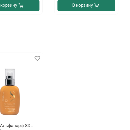
 корзину
В корзину
 Альфапарф SDL