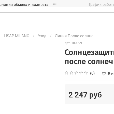
словия обмена и возврата
График работы
LISAP MILANO
Уход
Линия После солнца
арт.
180099
Солнцезащитн
после солнеч
(0)
В и
2 247 руб