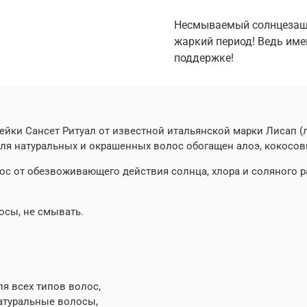
Несмываемый солнцезащи
жаркий период! Ведь име
поддержке!
и Сансет Ритуал от известной итальянской марки Лисап (ли
ля натуральных и окрашенных волос обогащен алоэ, кокосо
с от обезвоживающего действия солнца, хлора и соляного р
осы, не смывать.
ля всех типов волос,
атуральные волосы,