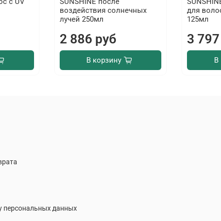
ос с UV
SUNSHINE после
SUNSHIN
воздействия солнечных
для воло
лучей 250мл
125мл
2 886 руб
3 797
В корзину
В
врата
у персональных данных