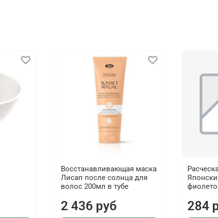
Восстанавливающая маска
Расческ
Лисап после солнца для
Японский
волос 200мл в тубе
фиолето
2 436 руб
284 