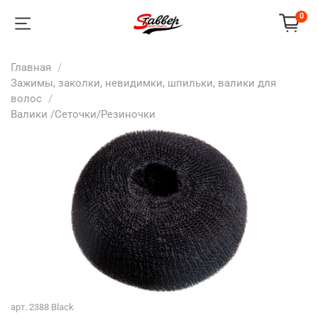
0
Главная
Зажимы, заколки, невидимки, шпильки, валики для
волос
Валики /Сеточки/Резиночки
арт.
2388 Black