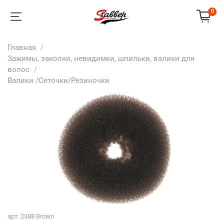
0
Главная
Зажимы, заколки, невидимки, шпильки, валики для
волос
Валики /Сеточки/Резиночки
арт.
2388 Brown