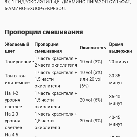
87, 1-ГИДРОКСИЭТИЛ-4,5- ДИАМИНО ПИРАЗОЛ СУЛЬФАТ,
5-АМИНО-6-ХЛОР-o-КРЕЗОЛ.
Пропорции смешивания
Желаемый
Пропорция
Время
Окислитель
цвет
смешивания
выдержки
1 часть красителя +
Тонирование
10 vol (3%)
20 минут
2 части окислителя
1 часть красителя +
10 vol (3%)
Тон в тон
30-35
1,5 части
или 20 vol
или темнее
минут
окислителя
(6%)
На 1-2
1 часть красителя +
35-40
уровня
1,5 части
20 vol (6%)
минут
светлее
окислителя
На 2-3
1 часть красителя +
40-45
уровня
1,5 части
30 vol (9%)
минут
светлее
окислителя
На 4-5