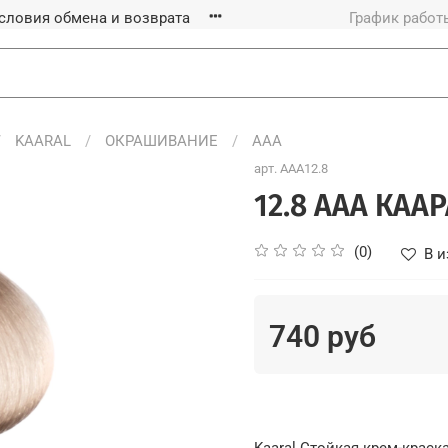
словия обмена и возврата
График работы
KAARAL
ОКРАШИВАНИЕ
ААА
арт.
AAA12.8
12.8 ААА КАА
(0)
В и
740 руб
Kaaral Стойкая крем-краск