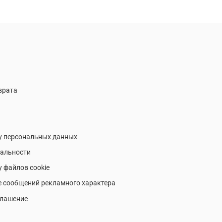
врата
у персональных данных
альности
у файлов cookie
е сообщений рекламного характера
глашение