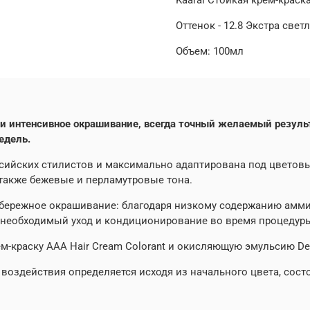
Оттенок - 12.8 Экстра св
Объем: 100мл
ое и интенсивное окрашивание, всегда точный желаемый резу
едель.
сийских стилистов и максимально адаптирована под цветовы
 также бежевые и перламутровые тона.
о бережное окрашивание: благодаря низкому содержанию амми
т необходимый уход и кондиционирование во время процедуры
-краску ААА Hair Cream Colorant и окисляющую эмульсию Dev
воздействия определяется исходя из начального цвета, сос