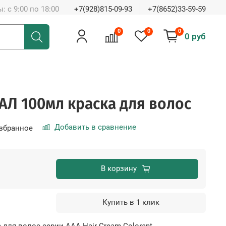
: с 9:00 по 18:00
+7(928)815-09-93
+7(8652)33-59-59
0
0
0
0 руб
РАЛ 100мл краска для волос
Добавить в сравнение
збранное
В корзину
Купить в 1 клик
а для волос серии ААА Hair Cream Colorant