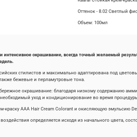
Оттенок - 8.02 Светлый ф
Объем: 100мл
ое и интенсивное окрашивание, всегда точный желаемый резу
едель.
сийских стилистов и максимально адаптирована под цветовы
 также бежевые и перламутровые тона.
о бережное окрашивание: благодаря низкому содержанию амми
т необходимый уход и кондиционирование во время процедуры
-краску ААА Hair Cream Colorant и окисляющую эмульсию Dev
воздействия определяется исходя из начального цвета, сос