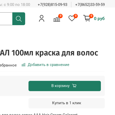
: с 9:00 по 18:00
+7(928)815-09-93
+7(8652)33-59-59
0
0
0
0 руб
РАЛ 100мл краска для волос
Добавить в сравнение
збранное
В корзину
Купить в 1 клик
а для волос серии ААА Hair Cream Colorant