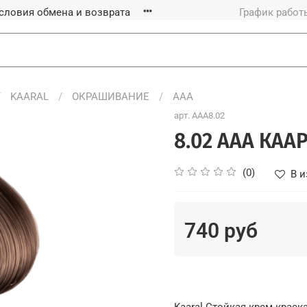
словия обмена и возврата
График работы
KAARAL
ОКРАШИВАНИЕ
ААА
арт.
AAA8.02
8.02 ААА КАА
(0)
В и
740 руб
Kaaral Стойкая крем-краск