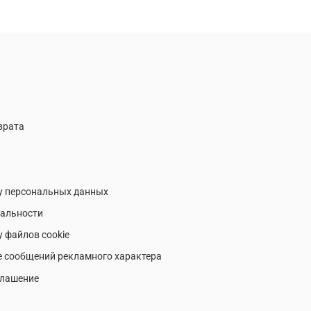
врата
у персональных данных
альности
у файлов cookie
е сообщений рекламного характера
глашение