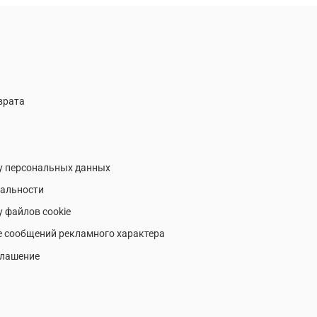
врата
у персональных данных
альности
у файлов cookie
е сообщений рекламного характера
глашение