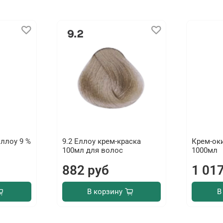
ллоу 9 %
9.2 Еллоу крем-краска
Крем-ок
100мл для волос
1000мл
882 руб
1 01
В корзину
В