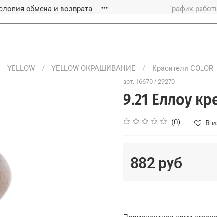
словия обмена и возврата
График работы
YELLOW
YELLOW ОКРАШИВАНИЕ
Красители COLOR
арт.
16670 / 29270
9.21 Еллоу к
(0)
В и
882 руб
Перманентная крем-краск