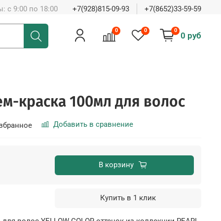
: с 9:00 по 18:00
+7(928)815-09-93
+7(8652)33-59-59
0
0
0
0 руб
рем-краска 100мл для волос
Добавить в сравнение
збранное
В корзину
Купить в 1 клик
а для волос YELLOW COLOR оттенок из коллекции
PEARL