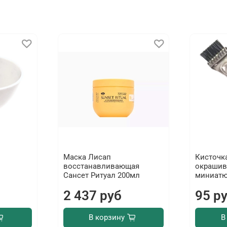
Маска Лисап
Кисточк
восстанавливающая
окрашив
Сансет Ритуал 200мл
миниатю
2 437 руб
95 р
В корзину
В