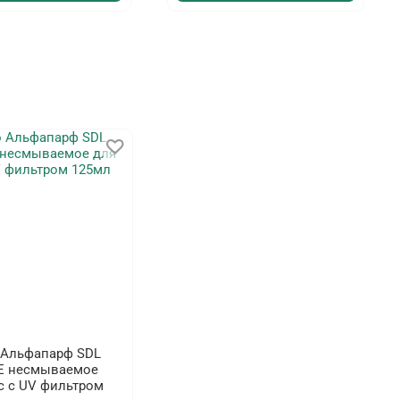
 Альфапарф SDL
E несмываемое
с с UV фильтром