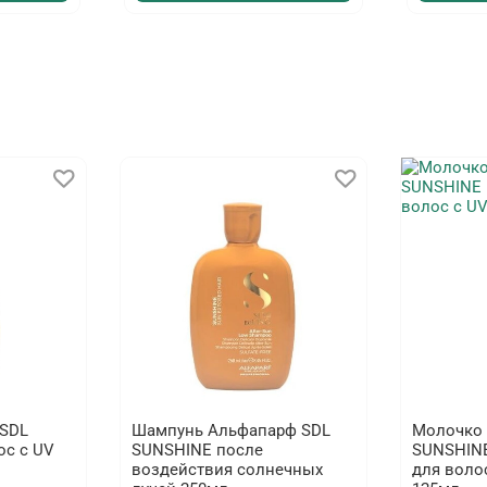
SDL
Шампунь Альфапарф SDL
Молочко
ос с UV
SUNSHINE после
SUNSHIN
воздействия солнечных
для воло