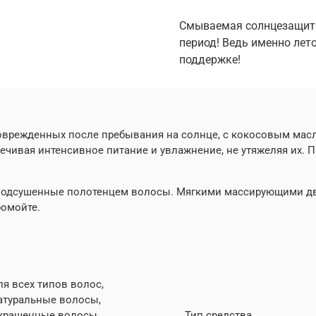
Смываемая солнцезащитн
период! Ведь именно лет
поддержке!
оврежденных после пребывания на солнце, с кокосовым масл
ечивая интенсивное питание и увлажнение, не утяжеляя их. П
подсушенные полотенцем волосы. Мягкими массирующими дви
ромойте.
ля всех типов волос,
атуральные волосы,
крашенные волосы
Тип средства