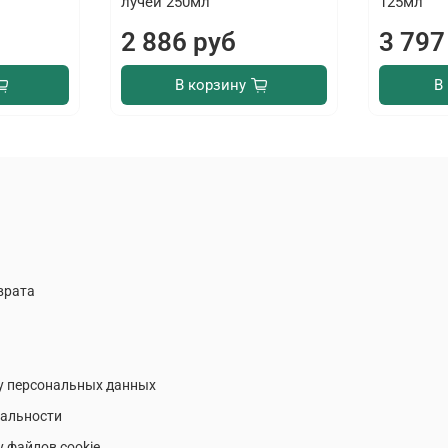
лучей 250мл
125мл
2 886 руб
3 797
В корзину
В
врата
у персональных данных
альности
у файлов cookie