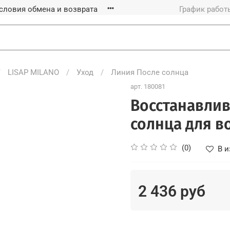
словия обмена и возврата
График работы
LISAP MILANO
Уход
Линия После солнца
арт.
180081
Восстанавлив
солнца для в
(0)
В и
2 436 руб