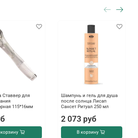
а Ставвер для
Шампунь и гель для душа
ания
после солнца Лисап
рная 115*16мм
Сансет Ритуал 250 мл
уб
2 073 руб
 корзину
В корзину