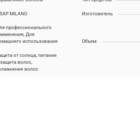
ISAP MILANO
Изготовитель
ля профессионального
рименения, Для
омашнего использования
Объем:
ащита от солнца, питание
 защита волос,
влажнение волос