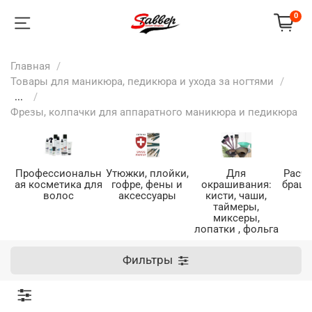
0
Главная
Товары для маникюра, педикюра и ухода за ногтями
...
Фрезы, колпачки для аппаратного маникюра и педикюра
Профессиональн
Утюжки, плойки,
Для
Расче
ая косметика для
гофре, фены и
окрашивания:
браши
волос
аксессуары
кисти, чаши,
таймеры,
миксеры,
лопатки , фольга
Фильтры