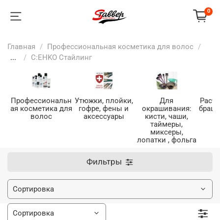
0
Главная
Профессиональная косметика для волос
...
C:EHKO Стайлинг
Профессиональн
Утюжки, плойки,
Для
Расче
ая косметика для
гофре, фены и
окрашивания:
браши
волос
аксессуары
кисти, чаши,
таймеры,
миксеры,
лопатки , фольга
Фильтры