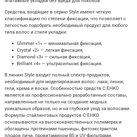
эпатажные укладки без вреда для локонов.
Средства, входящие в серию Style имеют четкую
классификацию по степени фиксации, что позволяет с
легкостью подобрать необходимый продукт для любого
типа волос и стиля укладки:
Glimmer «1» — минимальная фиксация;
Crystal «2» —
легкая фиксация
;
Diamond «3» —
сильная фиксация
;
Brilliant «4» —
ультрасильная фиксация
.
В линию Style входит полный спектр продуктов,
необходимый для моделирования волос: лаки, пенки,
гели, крема и воски. Особенностью средств C:EHKO
является их профессионально разработанные составы,
направленные не только на создание модных
уникальных образов, но и на глубокий уход за волосами.
Формулы стайлинговых продуктов C:EHKO
основываются на высококачественных полимерах и
обогащены протеинами пшеницы, фитоэкстрактом
плодов личи, провитамином В5 и UV-фильтрами.