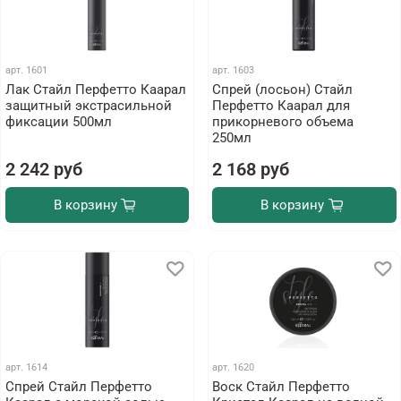
арт.
1601
арт.
1603
Лак Стайл Перфетто Каарал
Спрей (лосьон) Стайл
защитный экстрасильной
Перфетто Каарал для
фиксации 500мл
прикорневого объема
250мл
2 242 руб
2 168 руб
В корзину
В корзину
арт.
1614
арт.
1620
Спрей Стайл Перфетто
Воск Стайл Перфетто