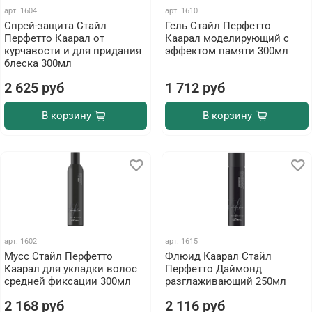
арт.
1604
арт.
1610
Спрей-защита Стайл
Гель Стайл Перфетто
Перфетто Каарал от
Каарал моделирующий с
курчавости и для придания
эффектом памяти 300мл
блеска 300мл
2 625 руб
1 712 руб
В корзину
В корзину
арт.
1602
арт.
1615
Мусс Стайл Перфетто
Флюид Каарал Стайл
Каарал для укладки волос
Перфетто Даймонд
средней фиксации 300мл
разглаживающий 250мл
2 168 руб
2 116 руб