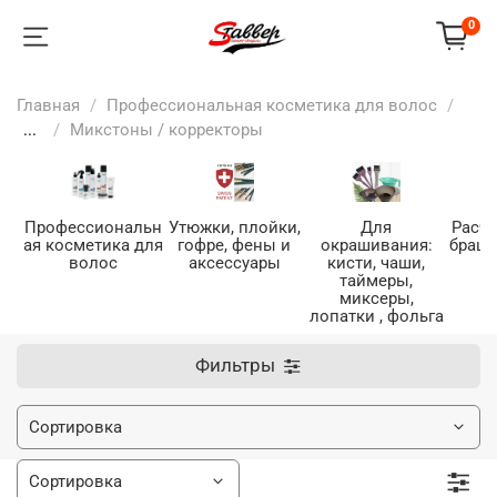
0
Главная
Профессиональная косметика для волос
...
Микстоны / корректоры
Профессиональн
Утюжки, плойки,
Для
Расче
ая косметика для
гофре, фены и
окрашивания:
браши
волос
аксессуары
кисти, чаши,
таймеры,
миксеры,
лопатки , фольга
Фильтры