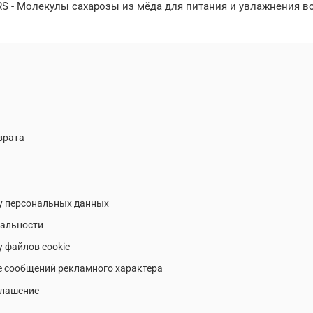
S - Молекулы сахарозы из мёда для питания и увлажнения в
врата
у персональных данных
альности
у файлов cookie
е сообщений рекламного характера
глашение