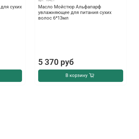
арт.
16421
для сухих
Масло Мойстюр Альфапарф
увлажняющее для питания сухих
волос 6*13мл
5 370 руб
В корзину