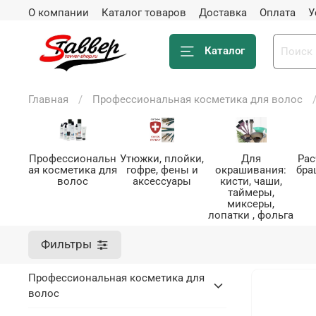
О компании
Каталог товаров
Доставка
Оплата
У
Каталог
Главная
Профессиональная косметика для волос
Профессиональн
Утюжки, плойки,
Для
Рас
ая косметика для
гофре, фены и
окрашивания:
бра
волос
аксессуары
кисти, чаши,
таймеры,
миксеры,
лопатки , фольга
Фильтры
Профессиональная косметика для
волос