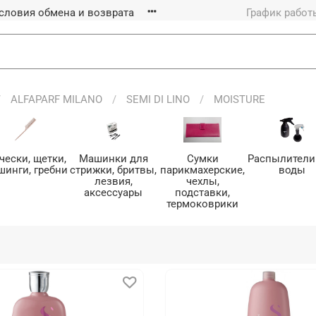
словия обмена и возврата
График работы
ALFAPARF MILANO
SEMI DI LINO
MOISTURE
чески, щетки,
Машинки для
Сумки
Распылители
шинги, гребни
стрижки, бритвы,
парикмахерские,
воды
лезвия,
чехлы,
аксессуары
подставки,
термоковрики