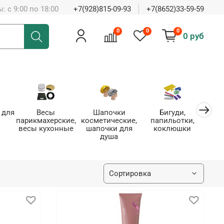
: с 9:00 по 18:00
+7(928)815-09-93
+7(8652)33-59-59
0
0
0
0 руб
 для
Весы
Шапочки
Бигуди,
парикмахерские,
косметические,
папильотки,
з
весы кухонные
шапочки для
коклюшки
не
душа
шпил
д