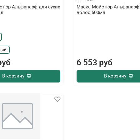
арт.
16418
стюр Альфапарф для сухих
Маска Мойстюр Альфапарф 
мл
волос 500мл
щий
руб
6 553 руб
В корзину
В корзину