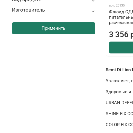
арт.
25135
Изготовитель
Флюид СДЛ
питательн
расчесыва
Применить
3 356 
Semi Di Lino
Увлажняет, п
Здоровые и 
URBAN DEFEN
SHINE FIX CO
COLOR FIX C