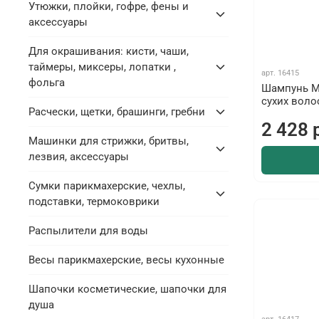
Утюжки, плойки, гофре, фены и
аксессуары
Для окрашивания: кисти, чаши,
таймеры, миксеры, лопатки ,
арт.
16415
фольга
Шампунь М
сухих воло
Расчески, щетки, брашинги, гребни
2 428 
Машинки для стрижки, бритвы,
лезвия, аксессуары
Сумки парикмахерские, чехлы,
подставки, термоковрики
Распылители для воды
Весы парикмахерские, весы кухонные
Шапочки косметические, шапочки для
душа