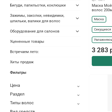
арт.
16417
Бигуди, папильотки, коклюшки
Маска Мой
волос 200
Зажимы, заколки, невидимки,
Маска
шпильки, валики для волос
Секущиеся
Оборудование для салонов
Увлажняю
Уцененные товары
3 283 
Встречаем лето:
Хиты продаж
Фильтры
Цена
Раздел
Типы волос
Вид средств