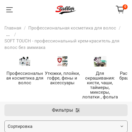
0
Главная
Профессиональная косметика для волос
...
SOFT TOUCH - профессиональный крем-краситель для
волос без аммиака
Профессиональн
Утюжки, плойки,
Для
Расче
ая косметика для
гофре, фены и
окрашивания:
браши
волос
аксессуары
кисти, чаши,
таймеры,
миксеры,
лопатки , фольга
Фильтры