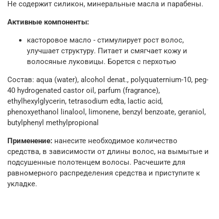
Не содержит силикон, минеральные масла и парабены.
Активные компоненты:
касторовое масло
- стимулирует рост волос,
улучшает структуру. Питает и смягчает кожу и
волосяные луковицы. Борется с перхотью
Состав: aqua (water), alcohol denat., polyquaternium-10, peg-
40 hydrogenated castor oil, parfum (fragrance),
ethylhexylglycerin, tetrasodium edta, lactic acid,
phenoxyethanol linalool, limonene, benzyl benzoate, geraniol,
butylphenyl methylpropional
Применение:
нанесите необходимое количество
средства, в зависимости от длины волос, на вымытые и
подсушенные полотенцем волосы. Расчешите для
равномерного распределения средства и приступите к
укладке.